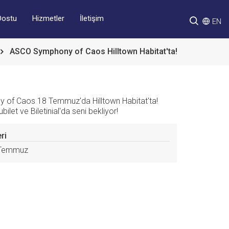
Hizmetler
İletişim
Dostu
EN
ASCO Symphony of Caos Hilltown Habitat'ta!
of Caos 18 Temmuz'da Hilltown Habitat'ta!
Bubilet ve Biletinial'da seni bekliyor!
eri
Temmuz