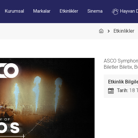
Kurumsal
Markalar
Etkinlikler
Sinema
Hayvan 
Etkinlikler
ASCO Symphony 
Biletler Biletix, 
Etkinlik Bilgil
Tarih:
18 