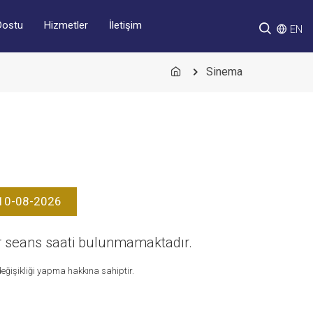
Hizmetler
İletişim
Dostu
EN
Sinema
10-08-2026
bir seans saati bulunmamaktadır.
ğişikliği yapma hakkına sahiptir.