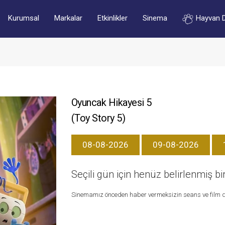
Kurumsal
Markalar
Etkinlikler
Sinema
Hayvan 
Oyuncak Hikayesi 5
(Toy Story 5)
08-08-2026
09-08-2026
Seçili gün için henüz belirlenmiş 
Sinemamız önceden haber vermeksizin seans ve film de