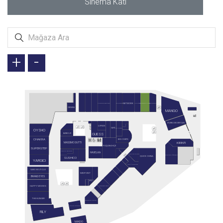
Sinema Katı
+
-
NETWORK
KRONOTROP
VICTORIA'S SECRET
DIVARESE
LACOSTE
BEYMEN CLUB
CREMMA
MANGO
STARBUCKS MEYDAN
LUFIAN
GANT
COLUMBIA
OYSHO
GUESS
BARBOUR
CHAKRA
BIG CHEFS
KIRINTI
MASSIMO DUTTI
PAŞABAHÇE
SUPERSTEP
ART OF BAKERY
HAVELKA
CALVIN KLEIN
PENGUEN KİTABEVİ
QUICK CHINA
SUSHICO
YARGICI
MALİ KUAFÖR
VAKKO BOUTİQUE
MIDPOINT
BRAND EYES
MUA
HAPPY MOON'S
BURITTO SHOP
THE HUNGER
BODRUM MANTI
KAHVE DÜNYASI
RILY
MADO