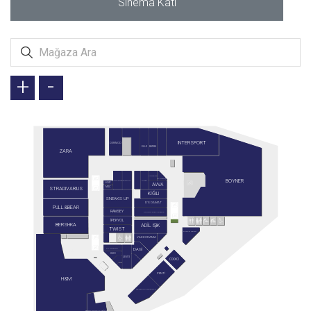
Sinema Katı
+
-
INTERSPORT
DERİMOD
BAMBİ
ELLE
ZARA
CARTER'S
BOYNER
ALTINBAŞ
GUSTO
CONVERSE
TERGAN
LİZAY
AVVA
STRADIVARIUS
MAC
KİĞILI
SNEAKS UP
D'S DAMAT
PULL&BEAR
RAMSEY
ALTINYILDIZ CLASSICS
İPEKYOL
BERSHKA
ADİL IŞIK
TWIST
CAFFE NERO
VAKKORAMA
DAGİ
G-LINGERIE
KİKO
LEVI'S
OXXO
PENTİ
H&M
STARBUCKS RESERVE
SARAY MUHALLEBİCİSİ