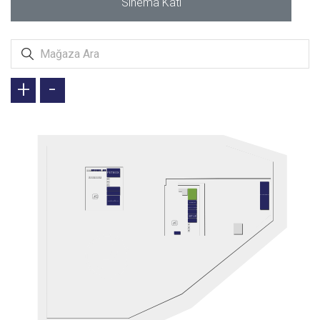
Sinema Katı
+
-
PETBOX
AUTOWAX
ARİFOĞLU
ETSTUR
JOLLY TUR
SETUR