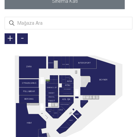
Sinema Katı
+
-
INTERSPORT
DERİMOD
BAMBİ
ELLE
ZARA
CARTER'S
BOYNER
ALTINBAŞ
GUSTO
CONVERSE
TERGAN
LİZAY
AVVA
STRADIVARIUS
MAC
KİĞILI
SNEAKS UP
D'S DAMAT
PULL&BEAR
RAMSEY
ALTINYILDIZ CLASSICS
İPEKYOL
BERSHKA
ADİL IŞIK
TWIST
CAFFE NERO
VAKKORAMA
DAGİ
G-LINGERIE
KİKO
LEVI'S
OXXO
PENTİ
H&M
STARBUCKS RESERVE
SARAY MUHALLEBİCİSİ