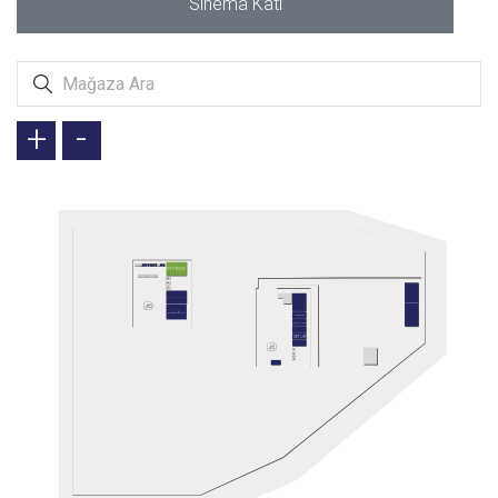
Sinema Katı
+
-
PETBOX
AUTOWAX
ARİFOĞLU
ETSTUR
JOLLY TUR
SETUR