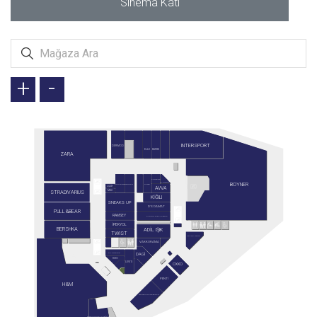
Sinema Katı
+
-
INTERSPORT
DERİMOD
BAMBİ
ELLE
ZARA
CARTER'S
BOYNER
ALTINBAŞ
GUSTO
CONVERSE
TERGAN
LİZAY
AVVA
STRADIVARIUS
MAC
KİĞILI
SNEAKS UP
D'S DAMAT
PULL&BEAR
RAMSEY
ALTINYILDIZ CLASSICS
İPEKYOL
BERSHKA
ADİL IŞIK
TWIST
CAFFE NERO
VAKKORAMA
DAGİ
G-LINGERIE
KİKO
LEVI'S
OXXO
PENTİ
H&M
STARBUCKS RESERVE
SARAY MUHALLEBİCİSİ