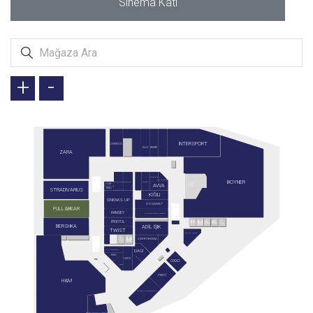
Sinema Katı
+
-
INTERSPORT
DERİMOD
BAMBİ
ELLE
ZARA
CARTER'S
BOYNER
ALTINBAŞ
GUSTO
CONVERSE
TERGAN
LİZAY
AVVA
STRADIVARIUS
MAC
KİĞILI
SNEAKS UP
D'S DAMAT
PULL&BEAR
RAMSEY
ALTINYILDIZ CLASSICS
İPEKYOL
BERSHKA
ADİL IŞIK
TWIST
CAFFE NERO
VAKKORAMA
DAGİ
G-LINGERIE
KİKO
LEVI'S
OXXO
PENTİ
H&M
STARBUCKS RESERVE
SARAY MUHALLEBİCİSİ