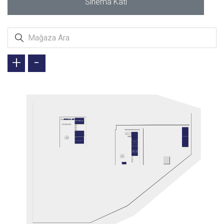
Sinema Katı
+
-
PETBOX
AUTOWAX
ARİFOĞLU
ETSTUR
JOLLY TUR
SETUR