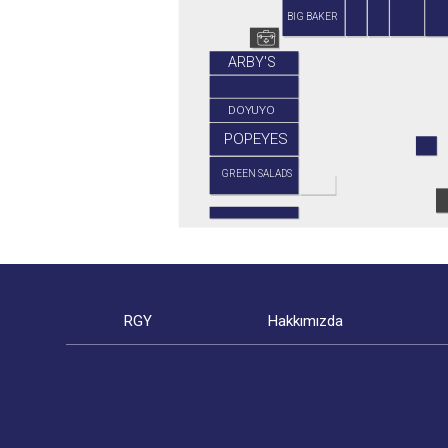
BIG BAKER
ARBY'S
DOYUYO
POPEYES
GREEN SALADS
RGY
Hakkımızda