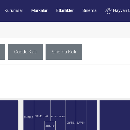
Kurumsal
Markalar
Etkinlikler
Sinema
Hayvan 
Cadde Katı
Sinema Katı
SAMSUNG
FLYING TIGER
ENPLUS
GRATIS
SUWEN
JUMBO