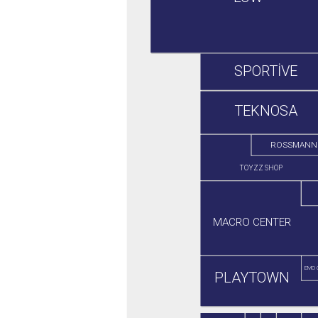
SPORTİVE
TEKNOSA
ROSSMANN
TOYZZ SHOP
MACRO CENTER
EMO 
PLAYTOWN