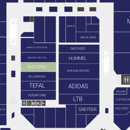
ARÇELİK
JACK & JONES
KARACA ZÜCCACİYE
SKECHERS
HUMMEL
GALLERY CRYSTAL
WATSONS
AYAKKABI DÜNYASI
BELLA MAISON
TEFAL
ADIDAS
GETMOBİL
VODAFONE
LTB
U.S POLO A
GÖZ GRUP
GREYDER
OPTİK