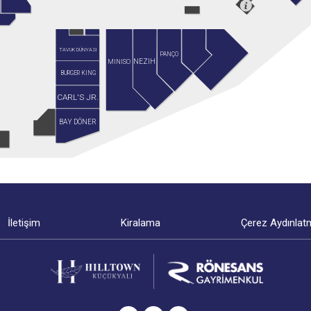
TAVUK DÜNYASI
PANÇO
MINISO
NEZIH
BURGER KING
CARL'S JR.
BAY DÖNER
İletişim
Kiralama
Çerez Aydınlat