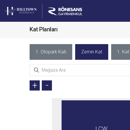
Kat Planları
1. Otopark Katı
Zemin Kat
1. Kat
+
-
LCW