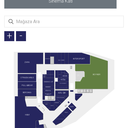
Sinema Katı
+
-
INTERSPORT
DERİMOD
BAMBİ
ELLE
ZARA
CARTER'S
BOYNER
ALTINBAŞ
GUSTO
CONVERSE
TERGAN
LİZAY
AVVA
STRADIVARIUS
MAC
KİĞILI
SNEAKS UP
D'S DAMAT
PULL&BEAR
RAMSEY
ALTINYILDIZ CLASSICS
İPEKYOL
BERSHKA
ADİL IŞIK
TWIST
CAFFE NERO
VAKKORAMA
DAGİ
G-LINGERIE
KİKO
LEVI'S
OXXO
PENTİ
H&M
STARBUCKS RESERVE
SARAY MUHALLEBİCİSİ