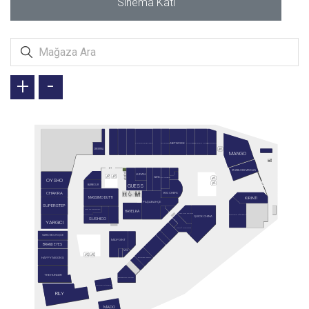
Sinema Katı
+
-
NETWORK
KRONOTROP
VICTORIA'S SECRET
DIVARESE
LACOSTE
BEYMEN CLUB
CREMMA
MANGO
STARBUCKS MEYDAN
LUFIAN
GANT
COLUMBIA
OYSHO
GUESS
BARBOUR
CHAKRA
BIG CHEFS
KIRINTI
MASSIMO DUTTI
PAŞABAHÇE
SUPERSTEP
ART OF BAKERY
HAVELKA
CALVIN KLEIN
PENGUEN KİTABEVİ
QUICK CHINA
SUSHICO
YARGICI
MALİ KUAFÖR
VAKKO BOUTİQUE
MIDPOINT
BRAND EYES
MUA
HAPPY MOON'S
BURITTO SHOP
THE HUNGER
BODRUM MANTI
KAHVE DÜNYASI
RILY
MADO